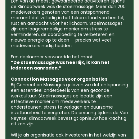
Een van de meest gewaardeerde activiteiten tijdens
de Klimaatweek was de stoelmassage. Meer dan 200
medewerkers genoten van een ontspannend
moment dat volledig in het teken stond van herstel,
rust en aandacht voor het lichaam. Stoelmassages
zijn een laagdrempelige manier om stress te
verminderen, de doorbloeding te verbeteren en
nieuwe energie op te doen — precies wat veel
medewerkers nodig hadden.
Een deelnemer verwoordde het mooi:
“De stoelmassage was heerlijk, ik kan het
iedereen aanraden.”
Connection Massages voor organisaties
Bij Connection Massages geloven we dat ontspanning
een essentieel onderdeel is van een gezonde
werkcultuur. Stoelmassages op locatie zijn een
effectieve manier om medewerkers te
ondersteunen, stress te verlagen en duurzame
inzetbaarheid te vergroten. De ervaring tijdens de Van
Neynsel Klimaatweek bevestigt opnieuw hoe krachtig
dit kan zijn.
Wil je als organisatie ook investeren in het welzijn van